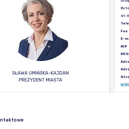
Urzą
Byt
41-9
Tel
Fax
E-ma
NIP
REG
Adr
Adr
SŁAWA UMIŃSKA-KAJDAN
Str
PREZYDENT MIASTA
WIĘ
ontaktowe