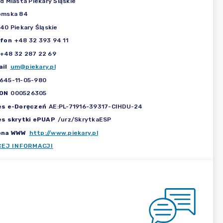
d Miasta Piekary Śląskie
omska 84
40 Piekary Śląskie
efon
+48 32 393 94 11
+48 32 287 22 69
il
um@piekary.pl
645-11-05-980
ON
000526305
es e-Doręczeń
AE:PL-71916-39317-CIHDU-24
es skrytki ePUAP
/urz/SkrytkaESP
ona WWW
http://www.piekary.pl
CEJ INFORMACJI