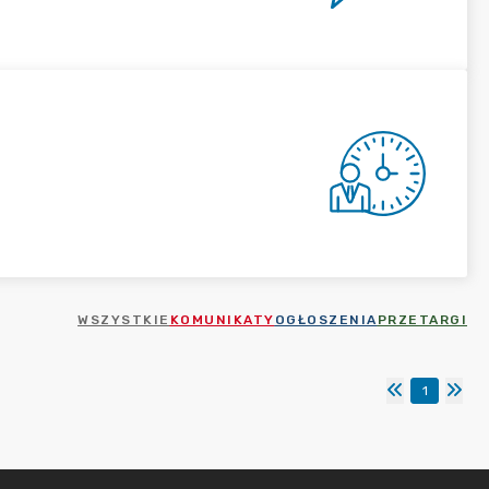
WSZYSTKIE
KOMUNIKATY
OGŁOSZENIA
PRZETARGI
1