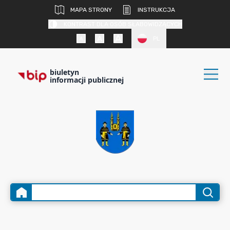
MAPA STRONY
INSTRUKCJA
KONTRAST DLA OSÓB SŁABOWIDZĄCYCH
PL
biuletyn
informacji publicznej