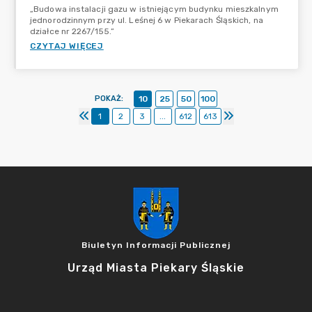
„Budowa instalacji gazu w istniejącym budynku mieszkalnym
jednorodzinnym przy ul. Leśnej 6 w Piekarach Śląskich, na
działce nr 2267/155.”
CZYTAJ WIĘCEJ
POKAŻ
:
10
25
50
100
1
2
3
...
612
613
Biuletyn Informacji Publicznej
Urząd Miasta Piekary Śląskie