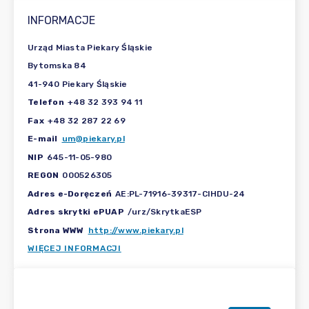
INFORMACJE
Urząd Miasta Piekary Śląskie
Bytomska 84
41-940 Piekary Śląskie
Telefon
+48 32 393 94 11
Fax
+48 32 287 22 69
E-mail
um@piekary.pl
NIP
645-11-05-980
REGON
000526305
Adres e-Doręczeń
AE:PL-71916-39317-CIHDU-24
Adres skrytki ePUAP
/urz/SkrytkaESP
Strona WWW
http://www.piekary.pl
WIĘCEJ INFORMACJI