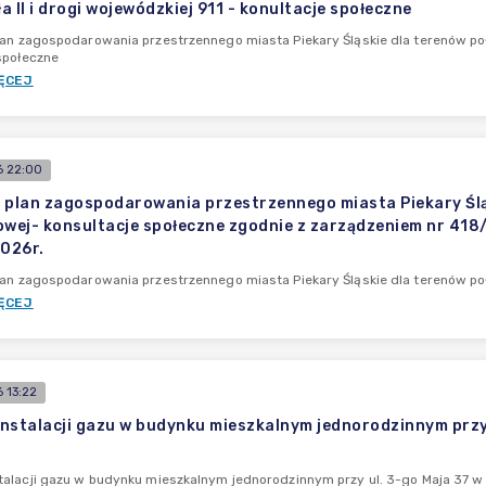
 II i drogi wojewódzkiej 911 - konultacje społeczne
an zagospodarowania przestrzennego miasta Piekary Śląskie dla terenów położ
społeczne
ĘCEJ
 22:00
 plan zagospodarowania przestrzennego miasta Piekary Śląs
owej- konsultacje społeczne zgodnie z zarządzeniem nr 418/
2026r.
an zagospodarowania przestrzennego miasta Piekary Śląskie dla terenów poło
ĘCEJ
 13:22
nstalacji gazu w budynku mieszkalnym jednorodzinnym przy u
alacji gazu w budynku mieszkalnym jednorodzinnym przy ul. 3-go Maja 37 w Pi