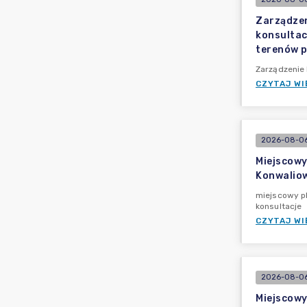
Zarządzen
konsultac
terenów p
Zarządzenie 
CZYTAJ WI
2026-08-06
Miejscowy
Konwaliow
miejscowy pl
konsultacje
CZYTAJ WI
2026-08-06
Miejscowy