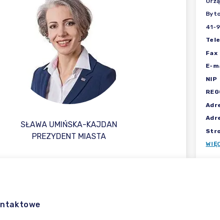
Urzą
Byt
41-9
Tel
Fax
E-ma
NIP
REG
Adr
Adr
SŁAWA UMIŃSKA-KAJDAN
Str
PREZYDENT MIASTA
WIĘ
ontaktowe