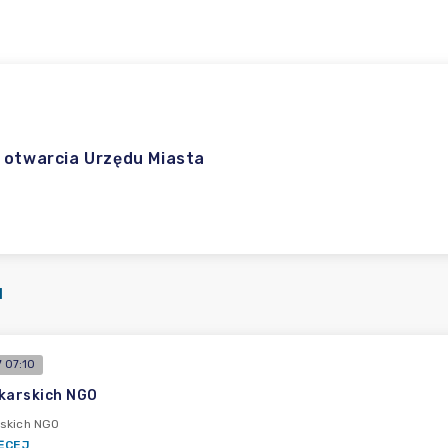
 otwarcia Urzędu Miasta
I
 07:10
karskich NGO
rskich NGO
ĘCEJ