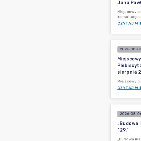
Jana Pawła
Miejscowy pl
konsultacje 
CZYTAJ WI
2026-08-06
Miejscowy
Plebiscyt
sierpnia 
Miejscowy pl
CZYTAJ WI
2026-08-06
„Budowa i
129.”
„Budowa inst