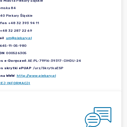
d Miasta Piekary Śląskie
omska 84
40 Piekary Śląskie
efon
+48 32 393 94 11
+48 32 287 22 69
il
um@piekary.pl
645-11-05-980
ON
000526305
es e-Doręczeń
AE:PL-71916-39317-CIHDU-24
es skrytki ePUAP
/urz/SkrytkaESP
ona WWW
http://www.piekary.pl
CEJ INFORMACJI