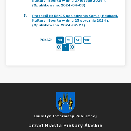
Kultury i Sportu w dniu 27 lutego 2024 r.
(Opublikowano: 2024-04-08)
3
.
Protokół Nr 58/23 posiedzenia Komisji Edukacji,
Kultury i Sportu w dniu 23 stycznia 2024 r.
(Opublikowano: 2024-02-27)
POKAŻ
:
10
25
50
100
1
Biuletyn Informacji Publicznej
Urząd Miasta Piekary Śląskie