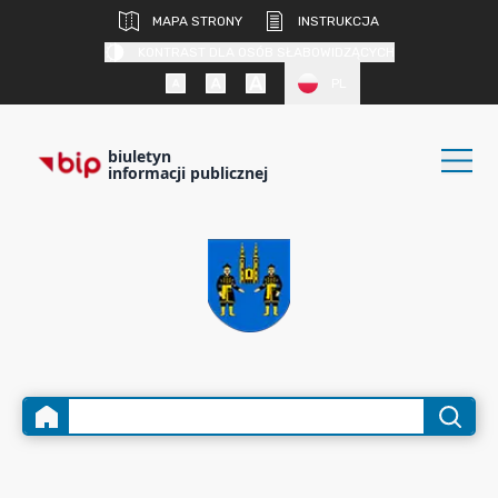
MAPA STRONY
INSTRUKCJA
KONTRAST DLA OSÓB SŁABOWIDZĄCYCH
PL
biuletyn
informacji publicznej