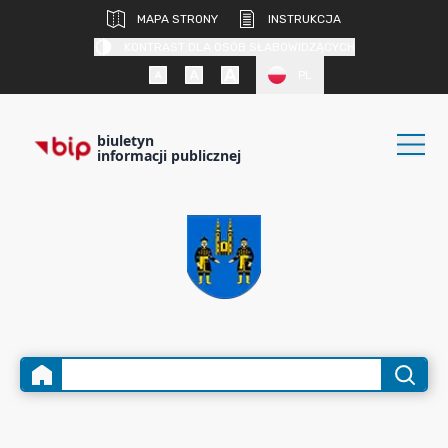
MAPA STRONY
INSTRUKCJA
KONTRAST DLA OSÓB SŁABOWIDZĄCYCH
PL
biuletyn
informacji publicznej