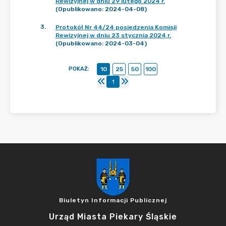
Rewizyjnej w dniu 29 lutego 2024 r.
(Opublikowano: 2024-04-08)
3
.
Protokół Nr 44/24 posiedzenia Komisji
Rewizyjnej w dniu 23 stycznia 2024 r.
(Opublikowano: 2024-03-04)
POKAŻ
:
10
25
50
100
1
Biuletyn Informacji Publicznej
Urząd Miasta Piekary Śląskie