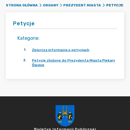
PETYCJE
STRONA GŁÓWNA
ORGANY
PREZYDENT MIASTA
Petycje
Kategorie
:
1
.
Zbiorcza informacja o petycjach
2
.
Petycje złożone do Prezydenta Miasta Piekary
Śląskie
Biuletyn Informacji Publicznej