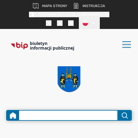
MAPA STRONY
INSTRUKCJA
KONTRAST DLA OSÓB SŁABOWIDZĄCYCH
PL
biuletyn
informacji publicznej