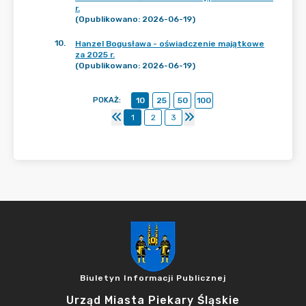
r.
(Opublikowano: 2026-06-19)
10
.
Hanzel Bogusława - oświadczenie majątkowe
za 2025 r.
(Opublikowano: 2026-06-19)
POKAŻ
:
10
25
50
100
1
2
3
Biuletyn Informacji Publicznej
Urząd Miasta Piekary Śląskie