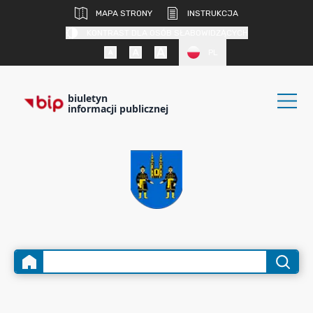
MAPA STRONY
INSTRUKCJA
KONTRAST DLA OSÓB SŁABOWIDZĄCYCH
PL
biuletyn
informacji publicznej