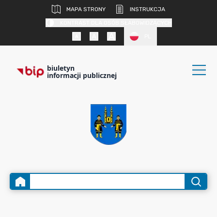
MAPA STRONY
INSTRUKCJA
KONTRAST DLA OSÓB SŁABOWIDZĄCYCH
PL
biuletyn
informacji publicznej