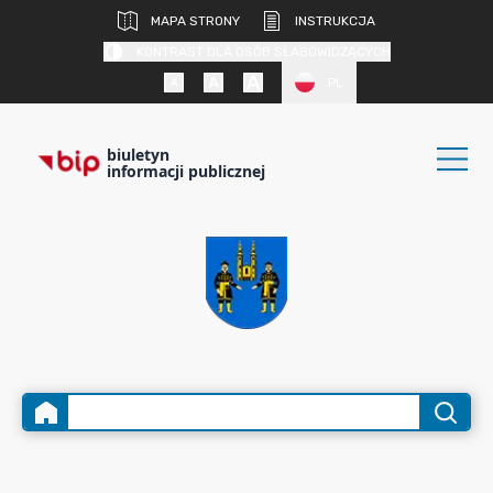
MAPA STRONY
INSTRUKCJA
KONTRAST DLA OSÓB SŁABOWIDZĄCYCH
PL
biuletyn
informacji publicznej