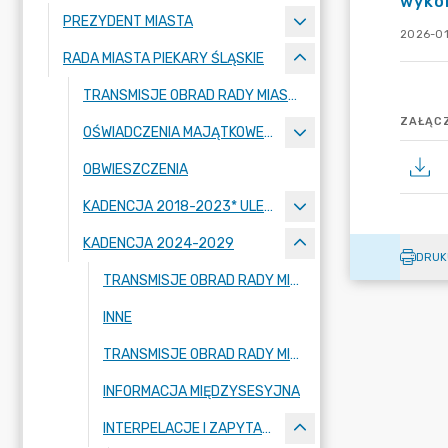
wyko
PREZYDENT MIASTA
2026-01
RADA MIASTA PIEKARY ŚLĄSKIE
TRANSMISJE OBRAD RADY MIASTA
ZAŁĄCZ
OŚWIADCZENIA MAJĄTKOWE RADNYCH
OBWIESZCZENIA
KADENCJA 2018-2023* ULEGA PRZEDŁUŻENIU ZGODNIE Z USTAWĄ Z DNIA 29 WRZEŚNIA 2022 R. O PRZEDŁUŻENIU KADENCJI ORGANÓW JEDNOSTEK SAMORZĄDU TERYTORIALNEGO - DO DNIA 30 KWIETNIA 2024 R.
KADENCJA 2024-2029
DRUK
TRANSMISJE OBRAD RADY MIASTA
INNE
TRANSMISJE OBRAD RADY MIASTA - NAGRANIA ARCHIWALNE
INFORMACJA MIĘDZYSESYJNA
INTERPELACJE I ZAPYTANIA RADNYCH