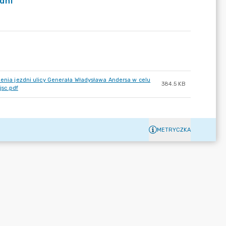
dni
zenia jezdni ulicy Generała Władysława Andersa w celu
384.5 KB
sc.pdf
METRYCZKA