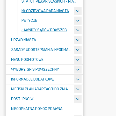
STATUT PIEKAR SLASKICH - MIASTA NA PRAWACH POWIATU
MŁODZIEŻOWA RADA MIASTA
PETYCJE
ŁAWNICY SĄDÓW POWSZECHNYCH
URZĄD MIASTA
ZASADY UDOSTEPNIANIA INFORMACJI PUBLICZNYCH
MENU PODMIOTOWE
WYBORY, SPIS POWSZECHNY
INFORMACJE DODATKOWE
MIEJSKI PLAN ADAPTACJI DO ZMIAN KLIMATU
DOSTĘPNOŚĆ
NIEODPŁATNA POMOC PRAWNA