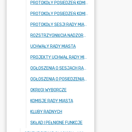
PROTOKOŁY POSIEDZEŃ KOMISJI SKARG, WNIOSKÓW I PETYCJI
PROTOKOŁY POSIEDZEŃ KOMISJI REWIZYJNEJ
PROTOKOŁY SESJI RADY MIASTA
ROZSTRZYGNIĘCIA NADZORCZE
UCHWAŁY RADY MIASTA
PROJEKTY UCHWAŁ RADY MIASTA
OGŁOSZENIA O SESJACH RADY MIASTA
OGŁOSZENIA O POSIEDZENIACH KOMISJI RADY MIASTA
OKRĘGI WYBORCZE
KOMISJE RADY MIASTA
KLUBY RADNYCH
SKŁAD I PEŁNIONE FUNKCJE