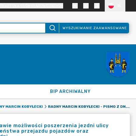
TRAST DLA OSÓB SŁABOWIDZĄCYCH
PL
WYSZUKIWANIE ZAAWANSOWANE
BIP ARCHIWALNY
RADNY MARCIN KOBYŁECKI - PISMO Z DN. 12.01.2026 R. W SPRAWIE MOŻLIWOŚCI POSZERZENIA JEZDNI ULICY GENERAŁA WŁADYSŁAWA ANDERSA W CELU POPRAWY BEZPIECZEŃSTWA PRZEJAZDU POJAZDÓW ORAZ WYKONANIA DODATKOWYCH MIEJSC POSTOJOWYCH WZDŁUŻ JEZDNI
NY MARCIN KOBYŁECKI
rawie możliwości poszerzenia jezdni ulicy
zeństwa przejazdu pojazdów oraz