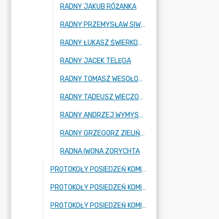
RADNY JAKUB RÓŻANKA
RADNY PRZEMYSŁAW SIWEK
RADNY ŁUKASZ ŚWIERKOWSKI
RADNY JACEK TELĘGA
RADNY TOMASZ WESOŁOWSKI
RADNY TADEUSZ WIECZOREK
RADNY ANDRZEJ WYMYSŁO
RADNY GRZEGORZ ZIELIŃSKI
RADNA IWONA ZORYCHTA
PROTOKOŁY POSIEDZEŃ KOMISJI SPOŁECZNEJ
PROTOKOŁY POSIEDZEŃ KOMISJI EDUKACJI, KULTURY I SPORTU
PROTOKOŁY POSIEDZEŃ KOMISJI BUDŻETOWO-GOSPODARCZEJ