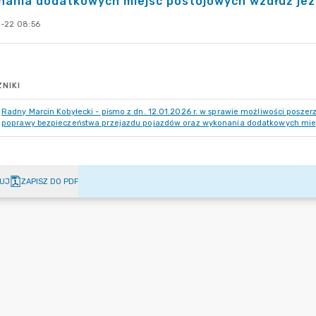
nania dodatkowych miejsc postojowych wzdłuż jez
-22 08:56
NIKI
Radny Marcin Kobyłecki - pismo z dn. 12.01.2026 r. w sprawie możliwości poszer
poprawy bezpieczeństwa przejazdu pojazdów oraz wykonania dodatkowych miej
UJ
ZAPISZ DO PDF