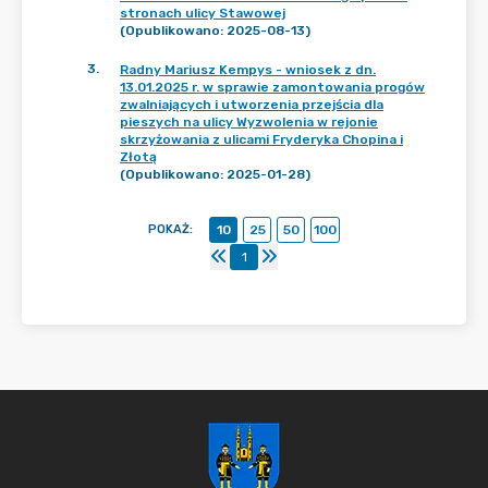
stronach ulicy Stawowej
(Opublikowano: 2025-08-13)
3
.
Radny Mariusz Kempys - wniosek z dn.
13.01.2025 r. w sprawie zamontowania progów
zwalniających i utworzenia przejścia dla
pieszych na ulicy Wyzwolenia w rejonie
skrzyżowania z ulicami Fryderyka Chopina i
Złotą
(Opublikowano: 2025-01-28)
POKAŻ
:
10
25
50
100
1