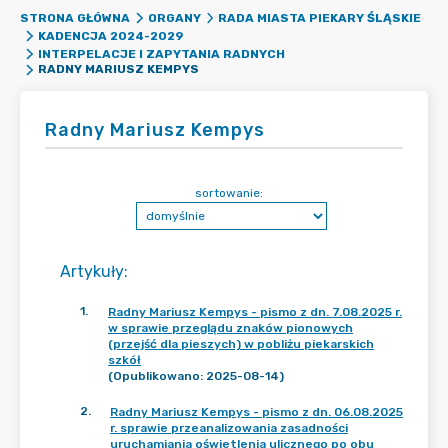
STRONA GŁÓWNA
ORGANY
RADA MIASTA PIEKARY ŚLĄSKIE
KADENCJA 2024-2029
INTERPELACJE I ZAPYTANIA RADNYCH
RADNY MARIUSZ KEMPYS
Radny Mariusz Kempys
sortowanie:
Artykuły
:
1
.
Radny Mariusz Kempys - pismo z dn. 7.08.2025 r.
w sprawie przeglądu znaków pionowych
(przejść dla pieszych) w pobliżu piekarskich
szkół
(Opublikowano: 2025-08-14)
2
.
Radny Mariusz Kempys - pismo z dn. 06.08.2025
r. sprawie przeanalizowania zasadności
uruchamiania oświetlenia ulicznego po obu