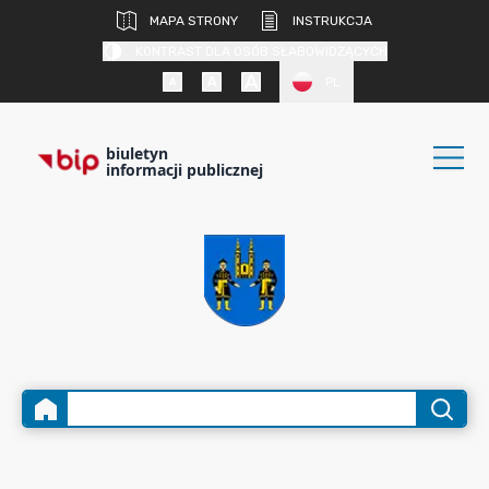
MAPA STRONY
INSTRUKCJA
KONTRAST DLA OSÓB SŁABOWIDZĄCYCH
PL
biuletyn
informacji publicznej