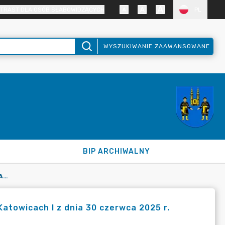
TRAST DLA OSÓB SŁABOWIDZĄCYCH
PL
WYSZUKIWANIE ZAAWANSOWANE
BIP ARCHIWALNY
POSTANOWIENIE NR 1634/2025 KOMISARZA WYBORCZEGO W KATOWICACH I Z DNIA 30 CZERWCA 2025 R.
towicach I z dnia 30 czerwca 2025 r.