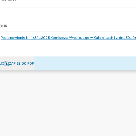
NIKI
Postanowienie Nr 1634_2025 Komisarza Wyborczego w Katowicach I z dn_30_0
UJ
ZAPISZ DO PDF