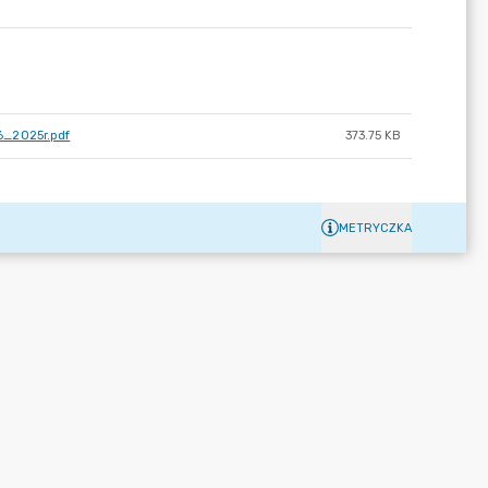
6_2025r.pdf
373.75 KB
METRYCZKA