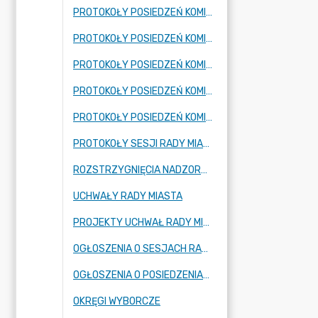
PROTOKOŁY POSIEDZEŃ KOMISJI SPOŁECZNEJ
PROTOKOŁY POSIEDZEŃ KOMISJI EDUKACJI, KULTURY I SPORTU
PROTOKOŁY POSIEDZEŃ KOMISJI BUDŻETOWO-GOSPODARCZEJ
PROTOKOŁY POSIEDZEŃ KOMISJI SKARG, WNIOSKÓW I PETYCJI
PROTOKOŁY POSIEDZEŃ KOMISJI REWIZYJNEJ
PROTOKOŁY SESJI RADY MIASTA
ROZSTRZYGNIĘCIA NADZORCZE
UCHWAŁY RADY MIASTA
PROJEKTY UCHWAŁ RADY MIASTA
OGŁOSZENIA O SESJACH RADY MIASTA
OGŁOSZENIA O POSIEDZENIACH KOMISJI RADY MIASTA
OKRĘGI WYBORCZE