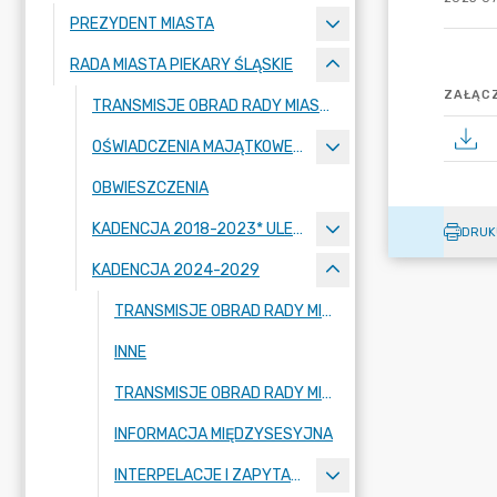
PREZYDENT MIASTA
RADA MIASTA PIEKARY ŚLĄSKIE
ZAŁĄCZ
TRANSMISJE OBRAD RADY MIASTA
OŚWIADCZENIA MAJĄTKOWE RADNYCH
OBWIESZCZENIA
KADENCJA 2018-2023* ULEGA PRZEDŁUŻENIU ZGODNIE Z USTAWĄ Z DNIA 29 WRZEŚNIA 2022 R. O PRZEDŁUŻENIU KADENCJI ORGANÓW JEDNOSTEK SAMORZĄDU TERYTORIALNEGO - DO DNIA 30 KWIETNIA 2024 R.
DRUK
KADENCJA 2024-2029
TRANSMISJE OBRAD RADY MIASTA
INNE
TRANSMISJE OBRAD RADY MIASTA - NAGRANIA ARCHIWALNE
INFORMACJA MIĘDZYSESYJNA
INTERPELACJE I ZAPYTANIA RADNYCH