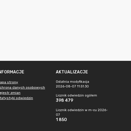
INFORMACJE
AKTUALIZACJE
Ostatnia modyfikacja
apa strony
2026-08-07 11:51:30
chrona danych osobowych
ejestr zmian
Licznik odwiedzin ogółem
tatystyki odwiedzin
398 479
Licznik odwiedzin w m-cu 2026-
07
1 850