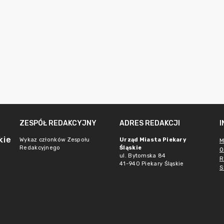
ZESPÓŁ REDAKCYJNY
ADRES REDAKCJI
kie
Wykaz członków Zespołu
Urząd Miasta Piekary
M
Redakcyjnego
Śląskie
O
ul. Bytomska 84
R
41-940 Piekary Śląskie
S