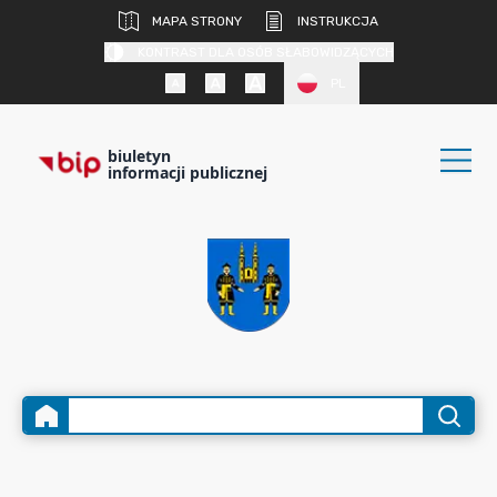
MAPA STRONY
INSTRUKCJA
KONTRAST DLA OSÓB SŁABOWIDZĄCYCH
PL
biuletyn
informacji publicznej