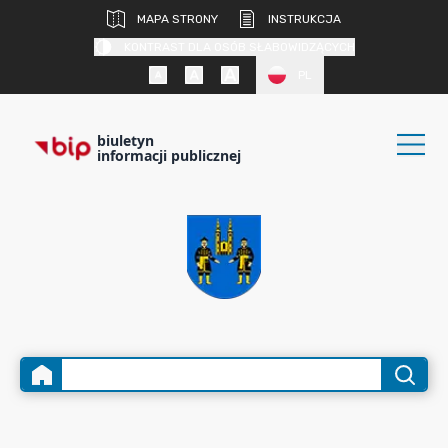
MAPA STRONY
INSTRUKCJA
KONTRAST DLA OSÓB SŁABOWIDZĄCYCH
PL
biuletyn
informacji publicznej