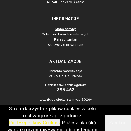
41-940 Piekary Śląskie
INFORMACJE
Mapa strony
Ochrona danych osobowych
Rejestr zmian
Statystyki odwiedzin
AKTUALIZACJE
Ostatnia modyfikacja
2026-08-07 11:51:30
Licznik odwiedzin ogółem
398 462
Licznik odwiedzin w m-cu 2026-
07
Strona korzysta z plików cookies w celu
1 833
realizacji usług i zgodnie z
Polityką Plików Cookies
. Możesz określić
Zamknij
CMS & Hosting: Nefeni Sp. z o.o.
warunki przechowywania lub dostępu do