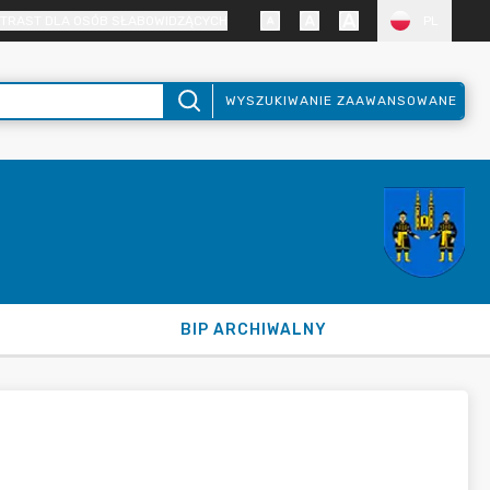
TRAST DLA OSÓB SŁABOWIDZĄCYCH
PL
WYSZUKIWANIE ZAAWANSOWANE
BIP ARCHIWALNY