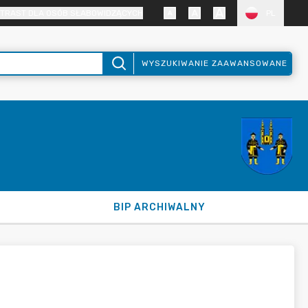
TRAST DLA OSÓB SŁABOWIDZĄCYCH
PL
WYSZUKIWANIE ZAAWANSOWANE
BIP ARCHIWALNY