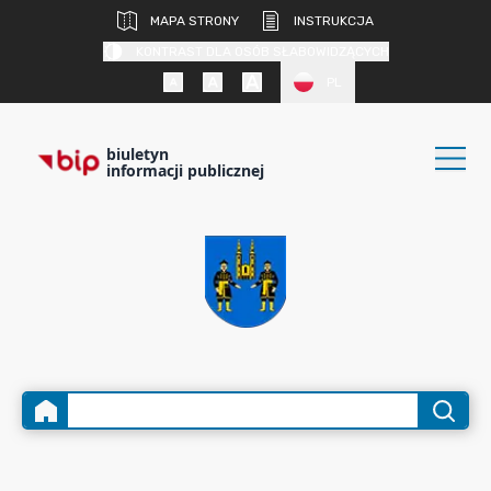
MAPA STRONY
INSTRUKCJA
KONTRAST DLA OSÓB SŁABOWIDZĄCYCH
PL
biuletyn
informacji publicznej