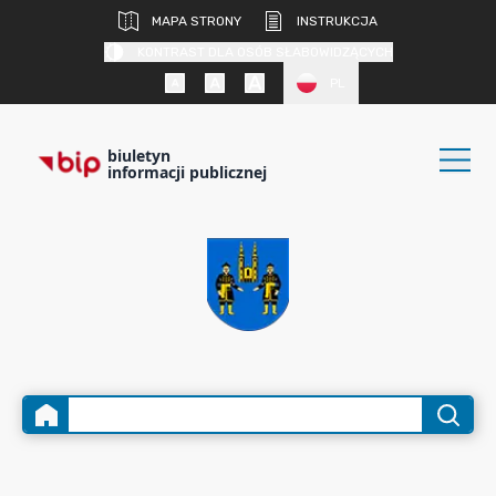
MAPA STRONY
INSTRUKCJA
KONTRAST DLA OSÓB SŁABOWIDZĄCYCH
PL
biuletyn
informacji publicznej