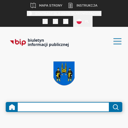
MAPA STRONY
INSTRUKCJA
KONTRAST DLA OSÓB SŁABOWIDZĄCYCH
PL
biuletyn
informacji publicznej