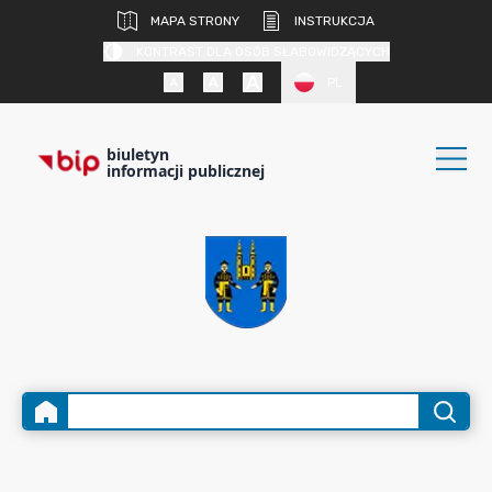
MAPA STRONY
INSTRUKCJA
KONTRAST DLA OSÓB SŁABOWIDZĄCYCH
PL
biuletyn
informacji publicznej