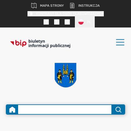
MAPA STRONY
INSTRUKCJA
KONTRAST DLA OSÓB SŁABOWIDZĄCYCH
PL
biuletyn
informacji publicznej