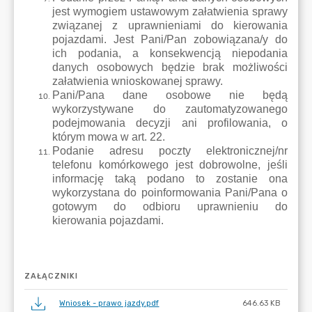
ZAŁĄCZNIKI
Wniosek - prawo jazdy.pdf
646.63 KB