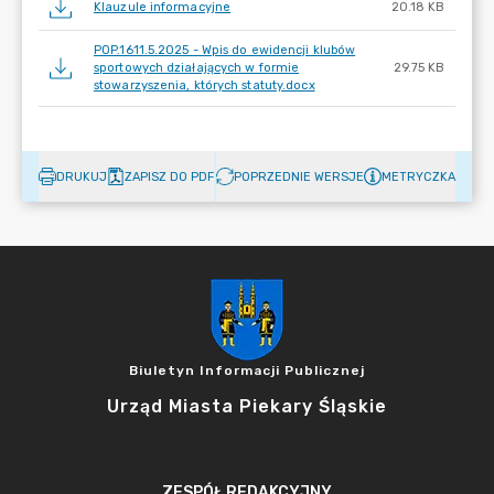
Klauzule informacyjne
20.18 KB
POP.1611.5.2025 - Wpis do ewidencji klubów
sportowych działających w formie
29.75 KB
stowarzyszenia, których statuty.docx
DRUKUJ
ZAPISZ DO PDF
POPRZEDNIE WERSJE
METRYCZKA
Biuletyn Informacji Publicznej
Urząd Miasta Piekary Śląskie
ZESPÓŁ REDAKCYJNY