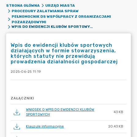
STRONA GŁÓWNA
URZĄD MIASTA
PROCEDURY ZALATWIANIA SPRAW
PEŁNOMOCNIK DS WSPÓŁPRACY Z ORGANIZACJAMI
POZARZĄDOWYMI
WPIS DO EWIDENCJI KLUBÓW SPORTOWYCH DZIAŁAJĄCYCH W FORMIE STOWARZYSZENIA, KTÓRYCH STATUTY NIE PRZEWIDUJĄ PROWADZENIA DZIAŁALNOŚCI GOSPODARCZEJ
Wpis do ewidencji klubów sportowych
działających w formie stowarzyszenia,
których statuty nie przewidują
prowadzenia działalności gospodarczej
2025-06-25 11:19
ZAŁĄCZNIKI
WNIOSEK O WPIS DO EWIDENJCI KLUBÓW
43 KB
SPORTOWYCH
Klauzule informacyjne
20.43 KB