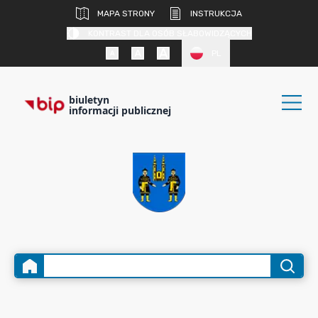
MAPA STRONY
INSTRUKCJA
KONTRAST DLA OSÓB SŁABOWIDZĄCYCH
PL
biuletyn
informacji publicznej