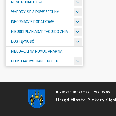
MENU PODMIOTOWE
WYBORY, SPIS POWSZECHNY
INFORMACJE DODATKOWE
MIEJSKI PLAN ADAPTACJI DO ZMIAN KLIMATU
DOSTĘPNOŚĆ
NIEODPŁATNA POMOC PRAWNA
PODSTAWOWE DANE URZĘDU
Biuletyn Informacji Publicznej
Urząd Miasta Piekary Śląs