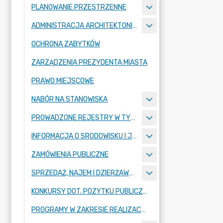
PLANOWANIE PRZESTRZENNE
ADMINISTRACJA ARCHITEKTONICZNO-BUDOWLANA
OCHRONA ZABYTKÓW
ZARZĄDZENIA PREZYDENTA MIASTA
PRAWO MIEJSCOWE
NABÓR NA STANOWISKA
PROWADZONE REJESTRY W TYM REJESTRY PUBLICZNE
INFORMACJA O SRODOWISKU I JEGO OCHRONIE
ZAMÓWIENIA PUBLICZNE
SPRZEDAŻ, NAJEM I DZIERŻAWA NIERUCHOMOŚCI
KONKURSY DOT. POZYTKU PUBLICZNEGO, REALIZACJI ZADAN Z ZAKRESU ZDROWIA PUBLICZNEGO I SWIADCZEN ZDROWOTNYCH
PROGRAMY W ZAKRESIE REALIZACJI ZADAN PUBLICZNYCH (REALIZACJA I WYKONANIE)