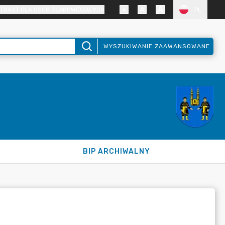
TRAST DLA OSÓB SŁABOWIDZĄCYCH
PL
WYSZUKIWANIE ZAAWANSOWANE
BIP ARCHIWALNY