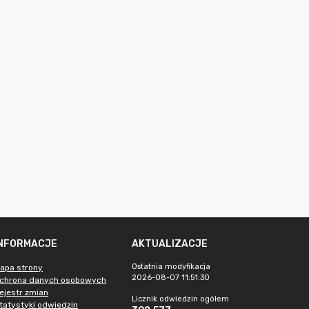
INFORMACJE
AKTUALIZACJE
Ostatnia modyfikacja
apa strony
2026-08-07 11:51:30
chrona danych osobowych
ejestr zmian
Licznik odwiedzin ogółem
tatystyki odwiedzin