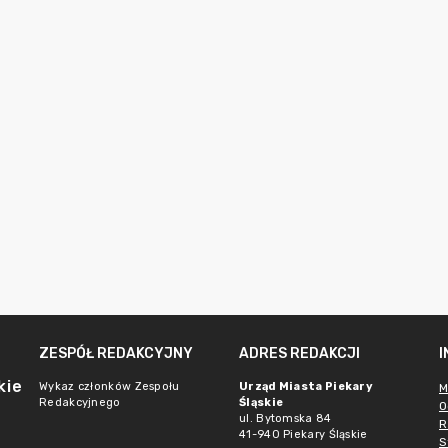
ZESPÓŁ REDAKCYJNY
ADRES REDAKCJI
kie
Wykaz członków Zespołu
Urząd Miasta Piekary
M
Redakcyjnego
Śląskie
O
ul. Bytomska 84
R
41-940 Piekary Śląskie
S