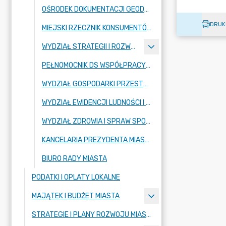
OŚRODEK DOKUMENTACJI GEODEZYJNO-KARTOGRAFICZNEJ
DRUK
MIEJSKI RZECZNIK KONSUMENTÓW
WYDZIAŁ STRATEGII I ROZWOJU
PEŁNOMOCNIK DS WSPÓŁPRACY Z ORGANIZACJAMI POZARZĄDOWYMI
WYDZIAŁ GOSPODARKI PRZESTRZENNEJ
WYDZIAŁ EWIDENCJI LUDNOŚCI I DOWODÓW OSOBISTYCH
WYDZIAŁ ZDROWIA I SPRAW SPOŁECZNYCH
KANCELARIA PREZYDENTA MIASTA
BIURO RADY MIASTA
PODATKI I OPLATY LOKALNE
MAJĄTEK I BUDŻET MIASTA
STRATEGIE I PLANY ROZWOJU MIASTA