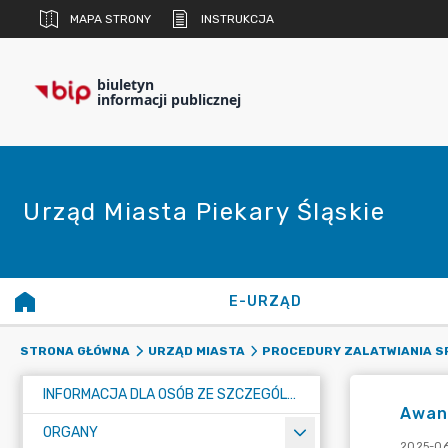
MAPA STRONY
INSTRUKCJA
biuletyn
informacji publicznej
Urząd Miasta Piekary Śląskie
E-URZĄD
STRONA GŁÓWNA
URZĄD MIASTA
PROCEDURY ZALATWIANIA 
INFORMACJA DLA OSÓB ZE SZCZEGÓLNYMI POTRZEBAMI
Awan
ORGANY
2025-06