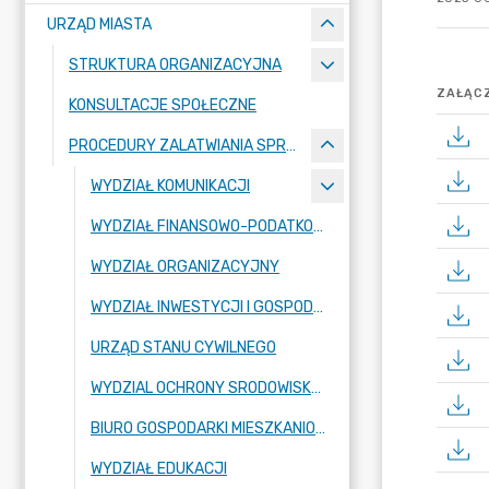
URZĄD MIASTA
STRUKTURA ORGANIZACYJNA
ZAŁĄCZ
KONSULTACJE SPOŁECZNE
PROCEDURY ZALATWIANIA SPRAW
WYDZIAŁ KOMUNIKACJI
WYDZIAŁ FINANSOWO-PODATKOWY
WYDZIAŁ ORGANIZACYJNY
WYDZIAŁ INWESTYCJI I GOSPODARKI KOMUNALNEJ
URZĄD STANU CYWILNEGO
WYDZIAL OCHRONY SRODOWISKA, GOSPODARKI ODPADAMI I ROLNICTWA
BIURO GOSPODARKI MIESZKANIOWEJ
WYDZIAŁ EDUKACJI