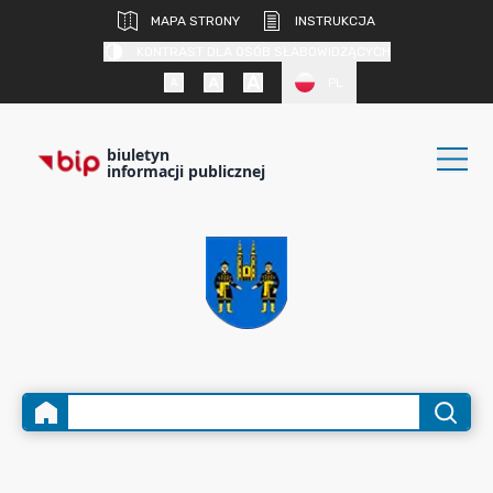
MAPA STRONY
INSTRUKCJA
KONTRAST DLA OSÓB SŁABOWIDZĄCYCH
PL
biuletyn
informacji publicznej