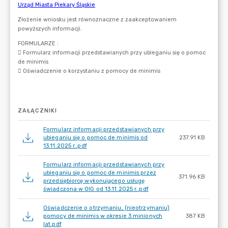
ZAŁĄCZNIKI
Formularz informacji przedstawianych przy
ubieganiu się o pomoc de minimis od
237.91 KB
13.11.2025 r..pdf
Formularz informacji przedstawianych przy
ubieganiu się o pomoc de minimis przez
371.96 KB
przedsiębiorcę wykonującego usługę
świadczona w OIG od 13.11.2025 r..pdf
Oświadczenie o otrzymaniu, (nieotrzymaniu)
pomocy de minimis w okresie 3 minionych
387 KB
lat.pdf