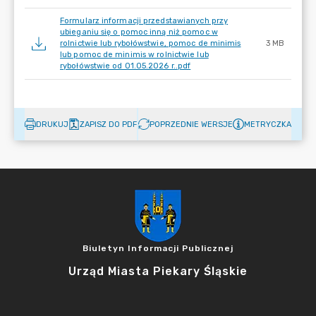
Formularz informacji przedstawianych przy
ubieganiu się o pomoc inną niż pomoc w
rolnictwie lub rybołówstwie, pomoc de minimis
3 MB
lub pomoc de minimis w rolnictwie lub
rybołówstwie od 01.05.2026 r..pdf
DRUKUJ
ZAPISZ DO PDF
POPRZEDNIE WERSJE
METRYCZKA
Biuletyn Informacji Publicznej
Urząd Miasta Piekary Śląskie