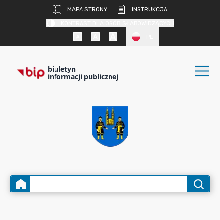
MAPA STRONY
INSTRUKCJA
KONTRAST DLA OSÓB SŁABOWIDZĄCYCH
PL
biuletyn
informacji publicznej