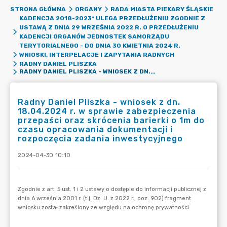
STRONA GŁÓWNA
ORGANY
RADA MIASTA PIEKARY ŚLĄSKIE
KADENCJA 2018-2023* ULEGA PRZEDŁUŻENIU ZGODNIE Z
USTAWĄ Z DNIA 29 WRZEŚNIA 2022 R. O PRZEDŁUŻENIU
KADENCJI ORGANÓW JEDNOSTEK SAMORZĄDU
TERYTORIALNEGO - DO DNIA 30 KWIETNIA 2024 R.
WNIOSKI, INTERPELACJE I ZAPYTANIA RADNYCH
RADNY DANIEL PLISZKA
RADNY DANIEL PLISZKA - WNIOSEK Z DN. 18.04.2024 R. W SPRAWIE ZABEZPIECZENIA PRZEPAŚCI ORAZ SKRÓCENIA BARIERKI O 1M DO CZASU OPRACOWANIA DOKUMENTACJI I ROZPOCZĘCIA ZADANIA INWESTYCYJNEGO
Radny Daniel Pliszka - wniosek z dn.
18.04.2024 r. w sprawie zabezpieczenia
przepaści oraz skrócenia barierki o 1m do
czasu opracowania dokumentacji i
rozpoczęcia zadania inwestycyjnego
2024-04-30 10:10