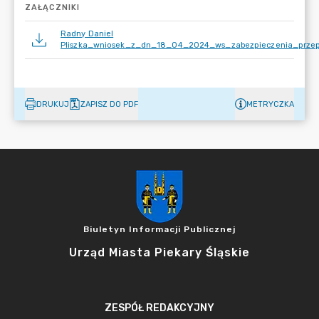
ZAŁĄCZNIKI
Radny Daniel
Pliszka_wniosek_z_dn_18_04_2024_ws_zabezpieczenia_przep
DRUKUJ
ZAPISZ DO PDF
METRYCZKA
Biuletyn Informacji Publicznej
Urząd Miasta Piekary Śląskie
ZESPÓŁ REDAKCYJNY