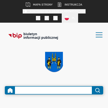
MAPA STRONY
INSTRUKCJA
KONTRAST DLA OSÓB SŁABOWIDZĄCYCH
PL
biuletyn
informacji publicznej