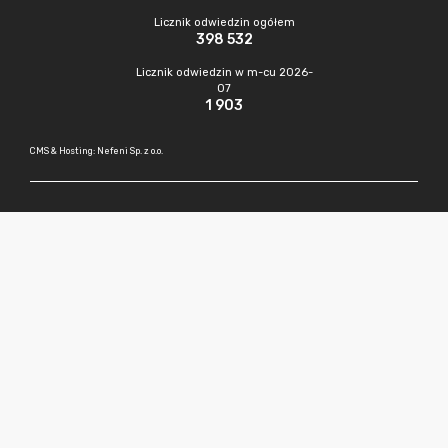
Licznik odwiedzin ogółem
398 532
Licznik odwiedzin w m-cu 2026-
07
1 903
CMS & Hosting: Nefeni Sp. z o.o.